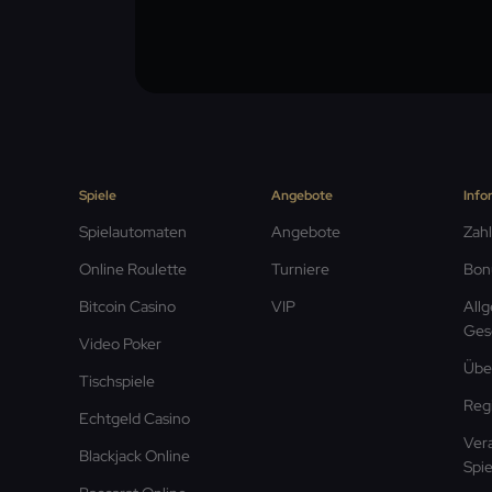
Spiele
Angebote
Info
Spielautomaten
Angebote
Zah
Online Roulette
Turniere
Bon
Bitcoin Casino
VIP
All
Ges
Video Poker
Übe
Tischspiele
Reg
Echtgeld Casino
Ver
Blackjack Online
Spi