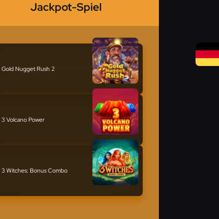
Jackpot-Spiel
Gold Nugget Rush 2
3 Volcano Power
3 Witches: Bonus Combo