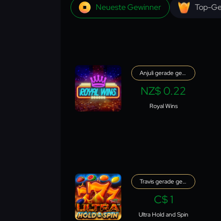
Neueste Gewinner
Top-Ge
Anjuli
gerade gewonnen
NZ$
0.22
Royal Wins
Travis
gerade gewonnen
C$
1
Ultra Hold and Spin