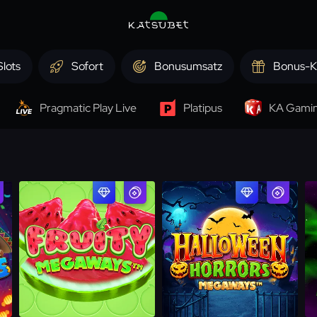
Slots
Sofort
Bonusumsatz
Bonus-K
Pragmatic Play Live
Platipus
KA Gami
SPIELEN
SPIELEN
Demo
Demo