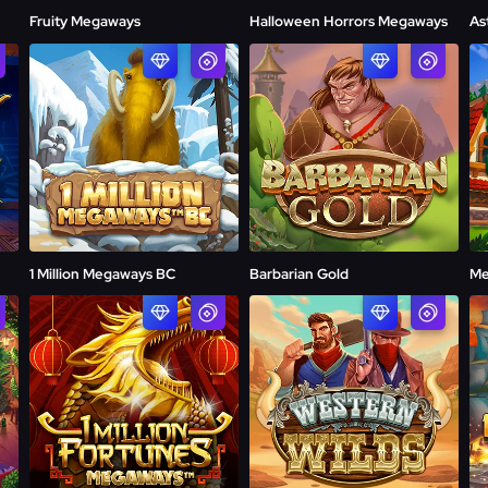
Fruity Megaways
Halloween Horrors Megaways
As
SPIELEN
SPIELEN
Demo
Demo
1 Million Megaways BC
Barbarian Gold
Me
SPIELEN
SPIELEN
Demo
Demo