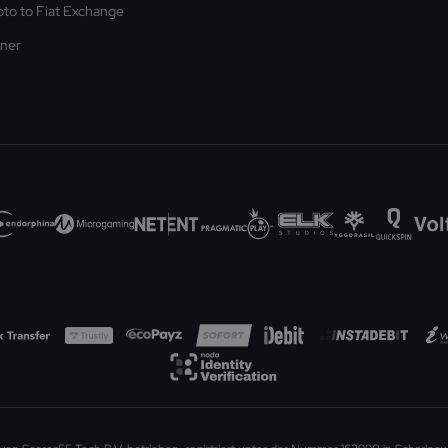
pto to Fiat Exchange
tner