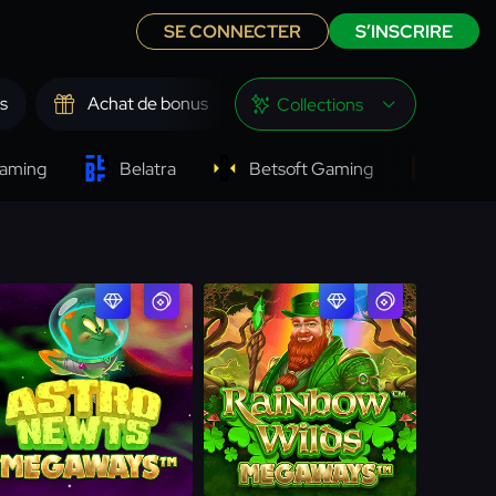
SE CONNECTER
S’INSCRIRE
s
Achat de bonus
Jeux de table
To
Collections
aming
Belatra
Betsoft Gaming
3 Oak
JOUER
JOUER
Démo
Démo