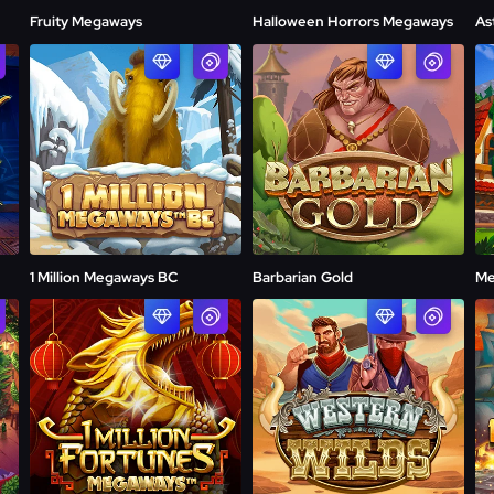
Fruity Megaways
Halloween Horrors Megaways
As
JOUER
JOUER
Démo
Démo
1 Million Megaways BC
Barbarian Gold
Me
JOUER
JOUER
Démo
Démo