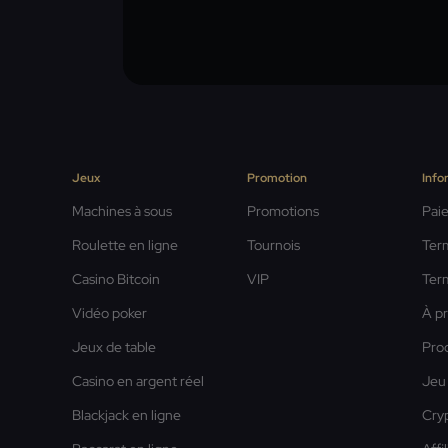
Jeux
Promotion
Info
Machines à sous
Promotions
Pai
Roulette en ligne
Tournois
Ter
Casino Bitcoin
VIP
Ter
Vidéo poker
À p
Jeux de table
Proc
Casino en argent réel
Jeu
Blackjack en ligne
Cry