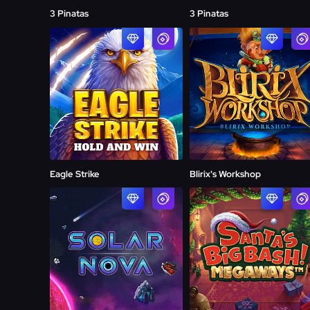
3 Pinatas
3 Pinatas
JOUER
JOUER
Démo
Démo
Eagle Strike
Blirix's Workshop
JOUER
JOUER
Démo
Démo