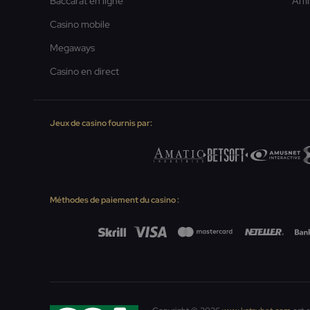
Baccarat en ligne
Affi
Casino mobile
Megaways
Casino en direct
Jeux de casino fournis par:
Méthodes de paiement du casino :