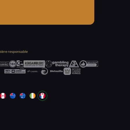
ière responsable