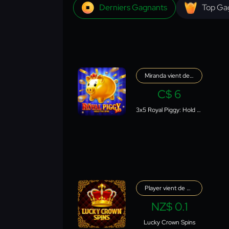
Derniers Gagnants
Top Ga
Miranda
vient de gagner
C$
6
3x5 Royal Piggy: Hold The Spin
Player
vient de gagner
NZ$
0.1
Lucky Crown Spins