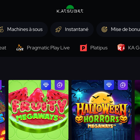
Machines à sous
Instantané
Mise de bonu
eat
Pragmatic Play Live
Platipus
KA G
JOUER
JOUER
Démo
Démo